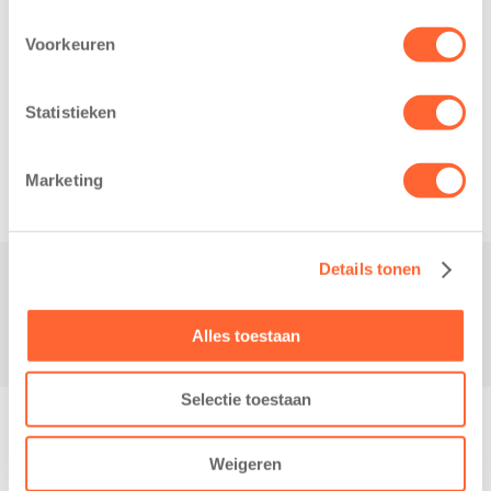
Voorkeuren
Related posts
Statistieken
Marketing
Details tonen
Contact
Alles toestaan
Selectie toestaan
© Copyright - Kidsfirst
Weigeren