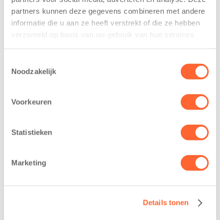
partners kunnen deze gegevens combineren met andere
informatie die u aan ze heeft verstrekt of die ze hebben
vul de gewenste startdatum in
verzameld op basis van uw gebruik van hun services.
Dit zijn mijn stagedagen:
Toestemmingsselectie
Noodzakelijk
In welke provincie wil je stage lopen?
Voorkeuren
Statistieken
Marketing
Details tonen
Mijn voorkeur gaat uit naar een stage bij: