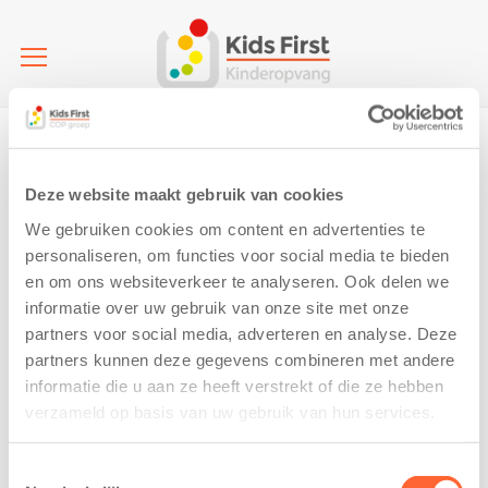
Home
Boazum | Peuteropvang | Kindcentrum Boazum (PO)
boazum foto 3
boazum foto 3
Deze website maakt gebruik van cookies
We gebruiken cookies om content en advertenties te
4 October 2024
personaliseren, om functies voor social media te bieden
en om ons websiteverkeer te analyseren. Ook delen we
informatie over uw gebruik van onze site met onze
partners voor social media, adverteren en analyse. Deze
partners kunnen deze gegevens combineren met andere
informatie die u aan ze heeft verstrekt of die ze hebben
verzameld op basis van uw gebruik van hun services.
Toestemmingsselectie