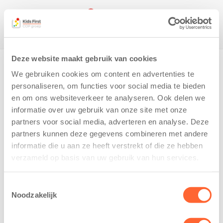
Deze website maakt gebruik van cookies
Home
It Mienskar | Kinderdagverblijf | Akkrum (KDV)
Pedagogisch Werkplan IKC Eelde de Westerburcht (september
We gebruiken cookies om content en advertenties te
2025)
personaliseren, om functies voor social media te bieden
en om ons websiteverkeer te analyseren. Ook delen we
Pedagogisch Werkplan
informatie over uw gebruik van onze site met onze
IKC Eelde de
partners voor social media, adverteren en analyse. Deze
partners kunnen deze gegevens combineren met andere
Westerburcht (september
informatie die u aan ze heeft verstrekt of die ze hebben
2025)
verzameld op basis van uw gebruik van hun services.
21 October 2025
Toestemmingsselectie
Pedagogisch Werkplan IKC Eelde de Westerburcht
Noodzakelijk
(september 2025)