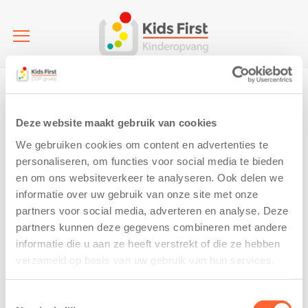
Home
Kinderopvang | Vries | IKC De Vijverstee (BSO)
IMG_4359 klein
IMG_4359 klein
Deze website maakt gebruik van cookies
We gebruiken cookies om content en advertenties te
6 June 2019
personaliseren, om functies voor social media te bieden
en om ons websiteverkeer te analyseren. Ook delen we
informatie over uw gebruik van onze site met onze
partners voor social media, adverteren en analyse. Deze
partners kunnen deze gegevens combineren met andere
informatie die u aan ze heeft verstrekt of die ze hebben
verzameld op basis van uw gebruik van hun services.
Toestemmingsselectie