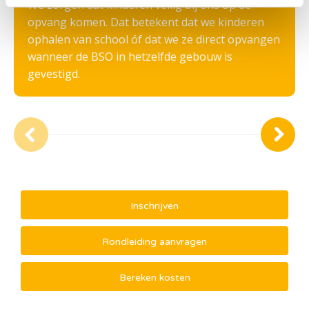
We zorgen dat kinderen veilig bij ons op de
opvang komen. Dat betekent dat we kinderen
ophalen van school óf dat we ze direct opvangen
wanneer de BSO in hetzelfde gebouw is
gevestigd.
Inschrijven
Rondleiding aanvragen
Bereken kosten