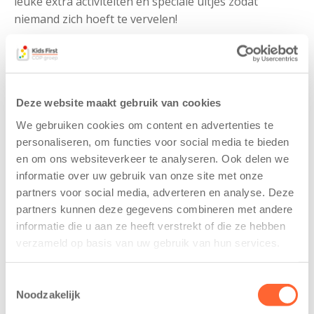
leuke extra activiteiten en speciale uitjes zodat
niemand zich hoeft te vervelen!
Ons team bestaat uit enthousiaste en ervaren
pedagogische professionals die ervoor zorgen dat elk
kind zich thuis voelt. Als kinderen groter worden en
naar de basisschool gaan, veranderen hun behoeftes
Deze website maakt gebruik van cookies
mee. Ze spelen samen, sluiten vriendschappen en
We gebruiken cookies om content en advertenties te
leren grenzen kennen. Zeker oudere kinderen willen
personaliseren, om functies voor social media te bieden
vanuit zichzelf de wereld verkennen en leren van
en om ons websiteverkeer te analyseren. Ook delen we
nieuwe ervaringen. Onze medewerkers spelen daar
informatie over uw gebruik van onze site met onze
uitstekend op in.
partners voor social media, adverteren en analyse. Deze
partners kunnen deze gegevens combineren met andere
Samen staan we sterk
informatie die u aan ze heeft verstrekt of die ze hebben
verzameld op basis van uw gebruik van hun services.
In samenwerking met basisschool De Vijverstee
bieden we een fijne en vertrouwde plek. We werken
Toestemmingsselectie
vanuit één team en één visie.
In een veilige en
Noodzakelijk
vertrouwde omgeving krijgen kinderen bij ons de