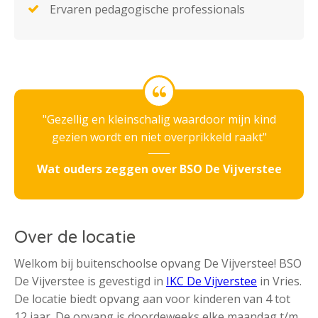
Ervaren pedagogische professionals
Gezellig en kleinschalig waardoor mijn kind
gezien wordt en niet overprikkeld raakt
Wat ouders zeggen over BSO De Vijverstee
Over de locatie
Welkom bij buitenschoolse opvang De Vijverstee! BSO
De Vijverstee is gevestigd in
IKC De Vijverstee
in Vries.
De locatie biedt opvang aan voor kinderen van 4 tot
12 jaar. De opvang is doordeweeks elke maandag t/m