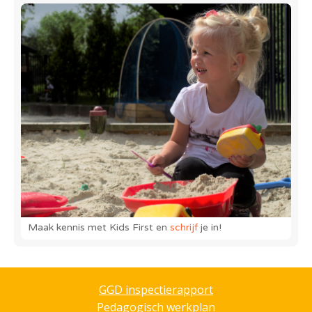
Maak kennis met Kids First en
schrijf
je in!
GGD inspectierapport
Pedagogisch werkplan