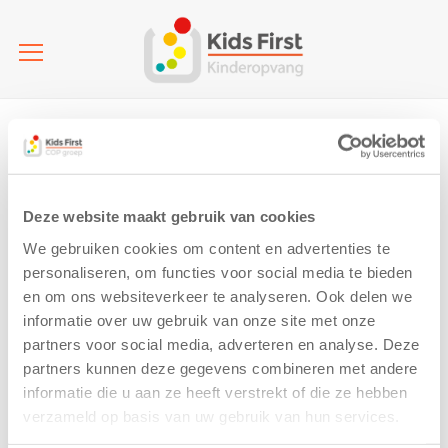
Home
Kinderopvang | Glimmen | IKC Quintus (KDV)
Pedagogisch Werkplan IKC Glimmen Quintus (2024 juni)
Pedagogisch Werkplan
IKC Glimmen Quintus
Deze website maakt gebruik van cookies
We gebruiken cookies om content en advertenties te
(2024 juni)
personaliseren, om functies voor social media te bieden
4 June 2024
en om ons websiteverkeer te analyseren. Ook delen we
informatie over uw gebruik van onze site met onze
partners voor social media, adverteren en analyse. Deze
partners kunnen deze gegevens combineren met andere
informatie die u aan ze heeft verstrekt of die ze hebben
verzameld op basis van uw gebruik van hun services.