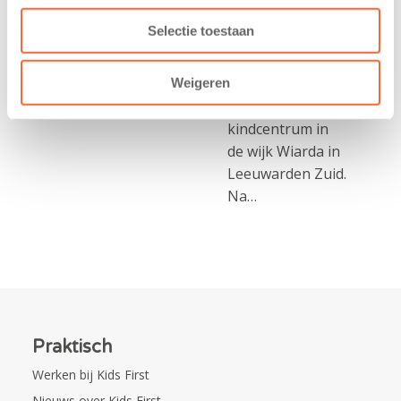
heeft een
Eelde trainden
Selectie toestaan
belangrijke stap
donderdag alvast
gezet voor de
voor de Kids First
realisatie van een
Weigeren
Mini 4 Mijl. Zij
nieuw
kregen een…
kindcentrum in
de wijk Wiarda in
Leeuwarden Zuid.
Na…
Praktisch
Werken bij Kids First
Nieuws over Kids First