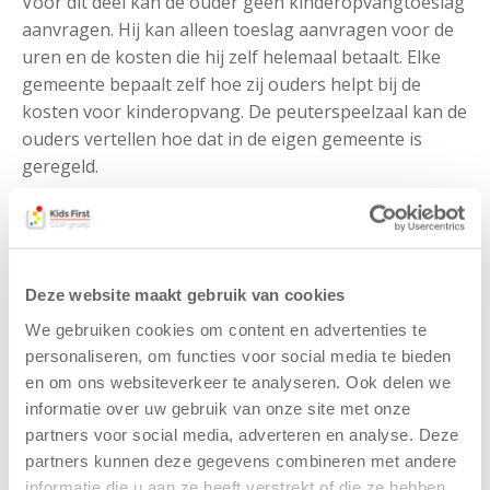
Voor dit deel kan de ouder geen kinderopvangtoeslag
aanvragen. Hij kan alleen toeslag aanvragen voor de
uren en de kosten die hij zelf helemaal betaalt. Elke
gemeente bepaalt zelf hoe zij ouders helpt bij de
kosten voor kinderopvang. De peuterspeelzaal kan de
ouders vertellen hoe dat in de eigen gemeente is
geregeld.
De peuterspeelzalen hebben een folder over
kinderopvangtoeslag (specifiek voor deze doelgroep)
ontvangen die zij kunnen uitdelen aan ouders. Deze
folder staat ook op de site
is via deze link te lezen
. Op
Deze website maakt gebruik van cookies
de sites van Boink en SWN staan
We gebruiken cookies om content en advertenties te
voorbeeldovereenkomsten en checklists voor ouders
personaliseren, om functies voor social media te bieden
en houders.
en om ons websiteverkeer te analyseren. Ook delen we
informatie over uw gebruik van onze site met onze
partners voor social media, adverteren en analyse. Deze
Gerelateerde berichten
partners kunnen deze gegevens combineren met andere
informatie die u aan ze heeft verstrekt of die ze hebben