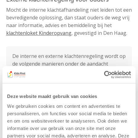
Mocht de interne klachtafhandeling niet leiden tot een
bevredigende oplossing, dan staat ouders de weg vrij
naar informatie, advies en bemiddeling bij het
klachtenloket Kinderopvang
, gevestigd in Den Haag.
De interne en externe klachtenregeling wordt op
de volgende manieren onder de aandacht
gebracht:
Op de website is de klachtenregeling te
lezen;
Deze website maakt gebruik van cookies
De klachtenregeling is bekend bij de
oudercommissie.
We gebruiken cookies om content en advertenties te
personaliseren, om functies voor social media te bieden
en om ons websiteverkeer te analyseren. Ook delen we
informatie over uw gebruik van onze site met onze
Openbaar klachtenverslag
partners voor social media, adverteren en analyse. Deze