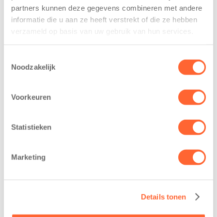
Als professioneel aanbieder van kinderopvang
partners kunnen deze gegevens combineren met andere
publiceren we een openbaar
klachtenjaarverslag 2025
informatie die u aan ze heeft verstrekt of die ze hebben
van de behandelde klachten over het kalenderjaar
verzameld op basis van uw gebruik van hun services.
2025.
Toestemmingsselectie
Noodzakelijk
Klachtenvrij
Voorkeuren
Statistieken
Marketing
Details tonen