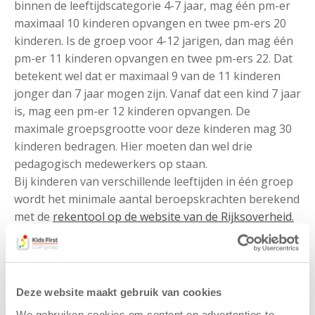
binnen de leeftijdscategorie 4-7 jaar, mag één pm-er
maximaal 10 kinderen opvangen en twee pm-ers 20
kinderen. Is de groep voor 4-12 jarigen, dan mag één
pm-er 11 kinderen opvangen en twee pm-ers 22. Dat
betekent wel dat er maximaal 9 van de 11 kinderen
jonger dan 7 jaar mogen zijn. Vanaf dat een kind 7 jaar
is, mag een pm-er 12 kinderen opvangen. De
maximale groepsgrootte voor deze kinderen mag 30
kinderen bedragen. Hier moeten dan wel drie
pedagogisch medewerkers op staan.
Bij kinderen van verschillende leeftijden in één groep
wordt het minimale aantal beroepskrachten berekend
met de
rekentool op de website van de Rijksoverheid.
Pedagogisch beleidsplan
Het
pedagogisch beleidsplan
geeft ouders,
Deze website maakt gebruik van cookies
medewerkers en andere belangstellenden inzicht in
onze manier van werken en omgang met de kinderen.
We gebruiken cookies om content en advertenties te