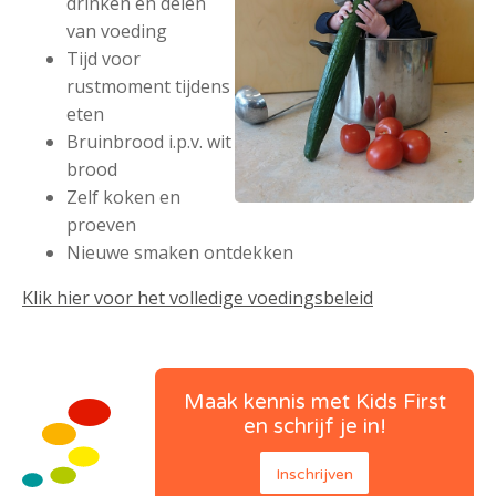
drinken en delen
van voeding
Tijd voor
rustmoment tijdens
eten
Bruinbrood i.p.v. wit
brood
Zelf koken en
proeven
Nieuwe smaken ontdekken
Klik hier voor het volledige voedingsbeleid
Maak kennis met Kids First
en schrijf je in!
Inschrijven