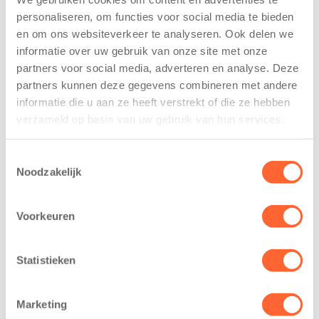
Er wordt in beschreven waarom we handelen zoals we
personaliseren, om functies voor social media te bieden
dat doen.
en om ons websiteverkeer te analyseren. Ook delen we
informatie over uw gebruik van onze site met onze
partners voor social media, adverteren en analyse. Deze
Ouderbeleid
partners kunnen deze gegevens combineren met andere
Naast het pedagogisch beleidsplan bestaat ook een
informatie die u aan ze heeft verstrekt of die ze hebben
beschreven
ouderbeleid
.
verzameld op basis van uw gebruik van hun services.
Veiligheids- en gezondheidsbeleid
Toestemmingsselectie
Noodzakelijk
In het veiligheids- en gezondheidsbeleid leggen we de
risico’s en afspraken vast. Het beleid betreft de
voornaamste risico’s met grote gevolgen voor de
Voorkeuren
veiligheid of de gezondheid van de kinderen op een
locatie. Elke locatie heeft zijn eigen beleidsplan
Statistieken
veiligheid en gezondheid wat jaarlijks wordt
geüpdatet. In de praktijk handelen wij zoals dit in het
veiligheids- en gezondheidsbeleid beschreven staat.
Marketing