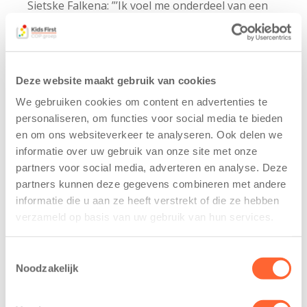
Sietske Falkena: ”’Ik voel me onderdeel van een
groter geheel – samen vormen we een team, en
die verbondenheid maakt het werk extra
waardevol.” Kids…
Deze website maakt gebruik van cookies
25 jaar Kids First
We gebruiken cookies om content en advertenties te
personaliseren, om functies voor social media te bieden
en om ons websiteverkeer te analyseren. Ook delen we
informatie over uw gebruik van onze site met onze
partners voor social media, adverteren en analyse. Deze
partners kunnen deze gegevens combineren met andere
informatie die u aan ze heeft verstrekt of die ze hebben
25 jaar Kids First: Fenny vertelt over
verzameld op basis van uw gebruik van hun services.
werkplezier, groei en familiegevoel
31 maart 2025
Toestemmingsselectie
Noodzakelijk
Fenny Kanning: ‘’Kids First geeft me een heel
warm familiegevoel’’ Kids First viert dit jaar haar