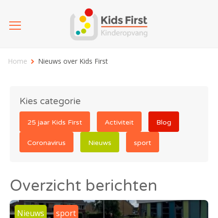
Home
Nieuws over Kids First
Kies categorie
25 jaar Kids First
Activiteit
Blog
Coronavirus
Nieuws
sport
Overzicht berichten
Nieuws
sport