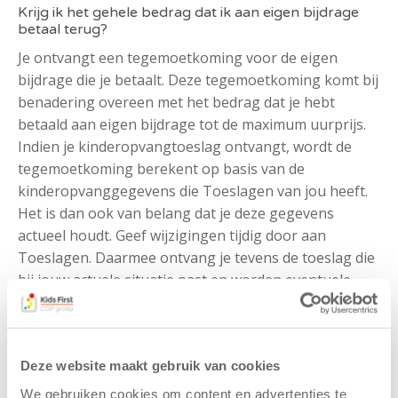
Krijg ik het gehele bedrag dat ik aan eigen bijdrage
betaal terug?
Je ontvangt een tegemoetkoming voor de eigen
bijdrage die je betaalt. Deze tegemoetkoming komt bij
benadering overeen met het bedrag dat je hebt
betaald aan eigen bijdrage tot de maximum uurprijs.
Indien je kinderopvangtoeslag ontvangt, wordt de
tegemoetkoming berekent op basis van de
kinderopvanggegevens die Toeslagen van jou heeft.
Het is dan ook van belang dat je deze gegevens
actueel houdt. Geef wijzigingen tijdig door aan
Toeslagen. Daarmee ontvang je tevens de toeslag die
bij jouw actuele situatie past en worden eventuele
terugvorderingen of nabetalingen van de
kinderopvangtoeslag achteraf geminimaliseerd.
Deze website maakt gebruik van cookies
Wanneer krijg ik mijn eigen bijdrage terug? En wat
moet ik daarvoor doen?
We gebruiken cookies om content en advertenties te