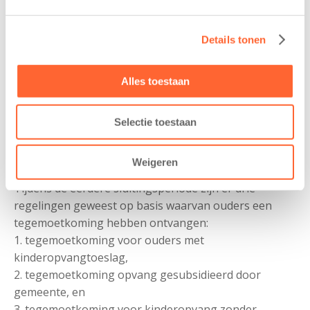
december?
Ook voor deze sluitingsperiode ontvang je een
Details tonen
tegemoetkoming van de eigen bijdrage. Concreet
betekent dit dat je, als je de facturen hebt doorbetaald
gedurende de sluiting, een tegemoetkoming ontvangt
Alles toestaan
voor de periode vanaf 21 december 2021 tot 10
januari 2022.
Selectie toestaan
Welke regelingen zijn er eerder geweest naar
Weigeren
aanleiding van de eerdere sluitingen?
Tijdens de eerdere sluitingsperiode zijn er drie
regelingen geweest op basis waarvan ouders een
tegemoetkoming hebben ontvangen:
1. tegemoetkoming voor ouders met
kinderopvangtoeslag,
2. tegemoetkoming opvang gesubsidieerd door
gemeente, en
3. tegemoetkoming voor kinderopvang zonder