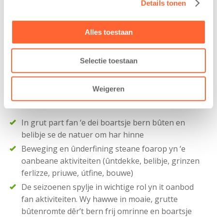
Details tonen
in om een vertrouwde omgeving te creëren, zodat elk
kind met veel plezier naar de opvang gaat.
Alles toestaan
In soad bûtenspul
Selectie toestaan
Dizze lokaasje is in
lokaasje Binnenstebûten
. In
lokaasje Binnenstebûten is in bernedeiferbliuw dêr’t it
Weigeren
belibjen fan de natuer en de eleminten om dy hinne
sintraal stiet.
In grut part fan ‘e dei boartsje bern bûten en
belibje se de natuer om har hinne
Beweging en ûnderfining steane foarop yn ‘e
oanbeane aktiviteiten (ûntdekke, belibje, grinzen
ferlizze, priuwe, útfine, bouwe)
De seizoenen spylje in wichtige rol yn it oanbod
fan aktiviteiten. Wy hawwe in moaie, grutte
bûtenromte dêr’t bern frij omrinne en boartsje