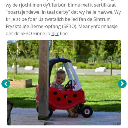
wy de rjochtlinen dy’t ferbûn binne mei it sertifikaat
“boartsjendewei in taal derby” dat wy helle hawwe. Wy
krije stipe foar ús twatalich belied fan de Sintrum
Frysktalige Berne-opfang (SFBO). Mear ynformaasje
oer de SFBO kinne jo
hjir
fine.