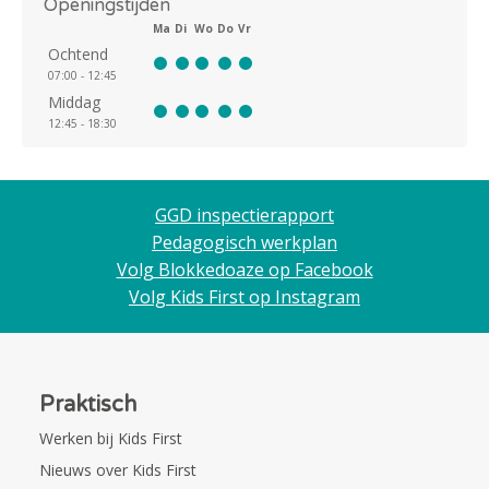
Openingstijden
Ma
Di
Wo
Do
Vr
Ochtend
07:00 - 12:45
Middag
12:45 - 18:30
GGD inspectierapport
Pedagogisch werkplan
Volg Blokkedoaze op Facebook
Volg Kids First op Instagram
Praktisch
Werken bij Kids First
Nieuws over Kids First