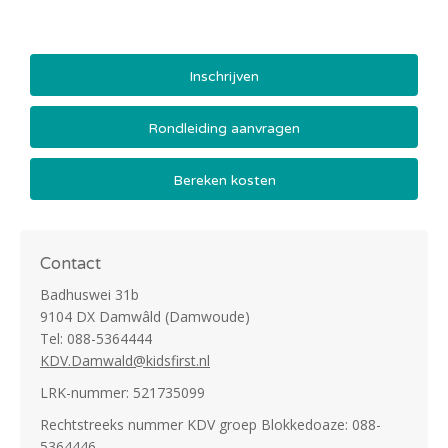
Inschrijven
Rondleiding aanvragen
Bereken kosten
Contact
Badhuswei 31b
9104 DX Damwâld (Damwoude)
Tel: 088-5364444
KDV.Damwald@kidsfirst.nl
LRK-nummer: 521735099
Rechtstreeks nummer KDV groep Blokkedoaze: 088-
5364446