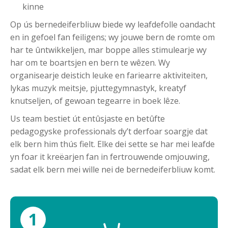
kinne
Op ús bernedeiferbliuw biede wy leafdefolle oandacht
en in gefoel fan feiligens; wy jouwe bern de romte om
har te ûntwikkeljen, mar boppe alles stimulearje wy
har om te boartsjen en bern te wêzen. Wy
organisearje deistich leuke en fariearre aktiviteiten,
lykas muzyk meitsje, pjuttegymnastyk, kreatyf
knutseljen, of gewoan tegearre in boek lêze.
Us team bestiet út entûsjaste en betûfte
pedagogyske professionals dy’t derfoar soargje dat
elk bern him thús fielt. Elke dei sette se har mei leafde
yn foar it kreëarjen fan in fertrouwende omjouwing,
sadat elk bern mei wille nei de bernedeiferbliuw komt.