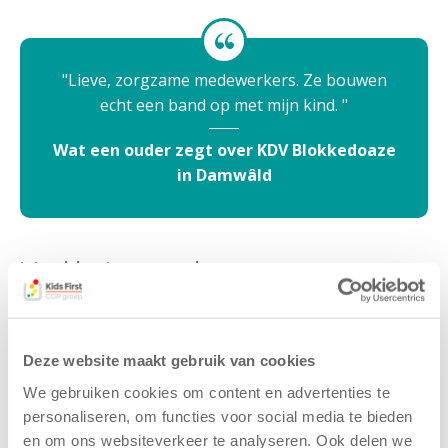
Lieve, zorgzame medewerkers. Ze bouwen
echt een band op met mijn kind.
Wat een ouder zegt over KDV Blokkedoaze
in Damwâld
Veel buiten spelen
Deze locatie is een
Binnenstebuiten locatie.
Een
Binnenstebuiten locatie is een opvanglocatie waar
beleven van de natuur en de elementen om je heen
Deze website maakt gebruik van cookies
voorop staan.
We gebruiken cookies om content en advertenties te
Een groot deel van de dag spelen kinderen buiten
personaliseren, om functies voor social media te bieden
en om ons websiteverkeer te analyseren. Ook delen we
en beleven de natuur om zich heen