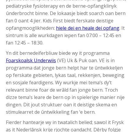
pediatryske fysioterapy en de berne-opfangklinyk
ûnderbrocht binne. De lokaasje biedt soarch oan bern
fan 0 oant 4 jier. Kids First biedt ferskate deistige
opfangmooglikheden:
hiele dei en heale dei opfang
. It
sintrum is alle wurkdagen iepen fan 07:00 – 12:45 en
fan 12:45 – 18:30.
Yn dit bernedeiferbliuw biede wy it programma
Foarskoalsk Underwiis
(VE) Uk & Puk oan. VE is in
programma dat jonge bern helpt har te ûntwikkeljen
op ferskate gebieten, lykas taal, rekkenjen, beweging
en sosjale feardigens. Wy wurkje mei tema’s dy’t
relevant binne foar de wrâld fan jonge bern. Troch
dizze tema’s leare de bern op in spielerige manier nije
dingen. Dit jout struktuer oan it deistige skema en
stimulearret de ûntwikkeling fan ‘e bern.
Fierder hantearje wy in twatalich belied; sawol it Frysk
as it Nederlânsk krije rjochte oandacht. Dêrby folgje