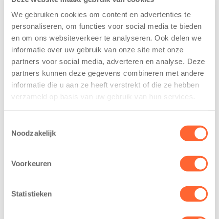
Avontuurlijke plek
We gebruiken cookies om content en advertenties te
Als kinderen groter worden, groeit ook de wereld om
personaliseren, om functies voor social media te bieden
hen heen. De peuteropvang It Sinnebern is een
en om ons websiteverkeer te analyseren. Ook delen we
avontuurlijke plek, gericht op de ontwikkeling van
informatie over uw gebruik van onze site met onze
kinderen. Het is vooral een gezellige plaats om andere
partners voor social media, adverteren en analyse. Deze
kinderen en volwassenen te ontmoeten. Je kind leert
partners kunnen deze gegevens combineren met andere
informatie die u aan ze heeft verstrekt of die ze hebben
er sociale vaardigheden zoals; voor zichzelf opkomen,
verzameld op basis van uw gebruik van hun services.
speelgoed delen, op je beurt wachten en
samenspelen. We hebben een prachtige
buitenspeelplaats met genoeg speelmaterialen en
Toestemmingsselectie
Noodzakelijk
een grote zandbak. Onze locatie beschikt over een
bijzondere speelervaring: naast onze ruime
buitenspeelplaats in de frisse buitenlucht hebben we
Voorkeuren
ook een unieke buitenspeelplek onder een prachtige
glazen kap. Hier kunnen kinderen het hele jaar door
Statistieken
veilig en beschut spelen, terwijl ze toch het gevoel van
buiten zijn ervaren. Of het nu regent of de zon schijnt,