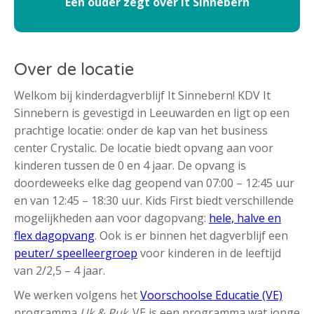
Een ouder zegt over It Sinnebern
Over de locatie
Welkom bij kinderdagverblijf It Sinnebern! KDV It
Sinnebern is gevestigd in Leeuwarden en ligt op een
prachtige locatie: onder de kap van het business
center Crystalic. De locatie biedt opvang aan voor
kinderen tussen de 0 en 4 jaar. De opvang is
doordeweeks elke dag geopend van 07:00 – 12:45 uur
en van 12:45 – 18:30 uur. Kids First biedt verschillende
mogelijkheden aan voor dagopvang:
hele, halve en
flex dagopvang
. Ook is er binnen het dagverblijf een
peuter/ speelleergroep
voor kinderen in de leeftijd
van 2/2,5 – 4 jaar.
We werken volgens het
Voorschoolse Educatie (VE)
programma
Uk & Puk
. VE is een programma wat jonge