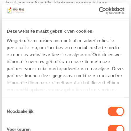
invulling van hun tijd. Kinderen worden bij ons
opgevangen in huiselijke sfeer, zodat ze zich snel bij
ons thuis voelen en met veel plezier naar de BSO
gaan. We beschikken over een ruime buitenruimte
Deze website maakt gebruik van cookies
met verschillende speeltoestellen en speelmaterialen.
Hier kunnen de kinderen heerlijk buitenspelen,
We gebruiken cookies om content en advertenties te
rondrennen, spelen in de zandbak, van de glijbaan
personaliseren, om functies voor social media te bieden
glijden of samen leuke spelletjes doen.
en om ons websiteverkeer te analyseren. Ook delen we
informatie over uw gebruik van onze site met onze
Ons team bestaat uit enthousiaste en ervaren
partners voor social media, adverteren en analyse. Deze
pedagogische professionals die ervoor zorgen dat elk
partners kunnen deze gegevens combineren met andere
kind zich thuis voelt. Als kinderen groter worden en
informatie die u aan ze heeft verstrekt of die ze hebben
naar de basisschool gaan, veranderen hun behoeftes
verzameld op basis van uw gebruik van hun services.
mee. Ze spelen samen, sluiten vriendschappen en
leren grenzen kennen. Zeker oudere kinderen willen
Toestemmingsselectie
vanuit zichzelf de wereld verkennen en leren van
Noodzakelijk
nieuwe ervaringen. Onze medewerkers spelen daar
uitstekend op in.
Voorkeuren