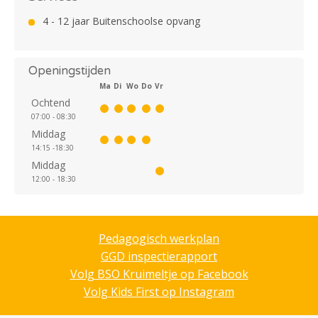
4 - 12 jaar Buitenschoolse opvang
Openingstijden
Ma
Di
Wo
Do
Vr
Ochtend
07:00 - 08:30
Middag
14:15 -18:30
Middag
12:00 - 18:30
Pedagogisch werkplan
GGD inspectierapport
Volg BSO Kruimeltje op Facebook
Volg Kids First op Instagram