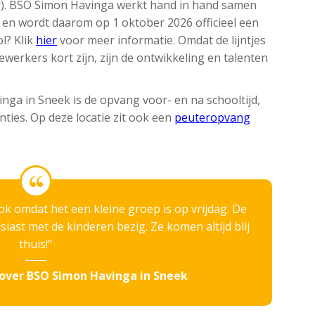
uur). BSO Simon Havinga werkt hand in hand samen
en wordt daarom op 1 oktober 2026 officieel een
l? Klik
hier
voor meer informatie. Omdat de lijntjes
erkers kort zijn, zijn de ontwikkeling en talenten
ga in Sneek is de opvang voor- en na schooltijd,
ties. Op deze locatie zit ook een
peuteropvang
k omdat het een kleine groep is op vrijdag. De
iast met de kinderen bezig. Ze komen altijd blij
thuis!
over BSO Simon Havinga in Sneek