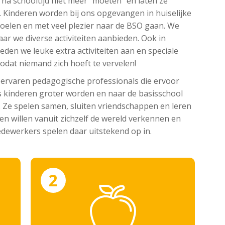
 na schooltijd niet meer “moeten” en laten ze
jd. Kinderen worden bij ons opgevangen in huiselijke
s voelen en met veel plezier naar de BSO gaan. We
r we diverse activiteiten aanbieden. Ook in
en we leuke extra activiteiten aan en speciale
zodat niemand zich hoeft te vervelen!
 ervaren pedagogische professionals die ervoor
Als kinderen groter worden en naar de basisschool
Ze spelen samen, sluiten vriendschappen en leren
n willen vanuit zichzelf de wereld verkennen en
dewerkers spelen daar uitstekend op in.