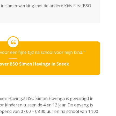
d in samenwerking met de andere Kids First BSO
 voor een fijne tijd na school voor mijn kind.
over BSO Simon Havinga in Sneek
mon Havinga! BSO Simon Havinga is gevestigd in
or kinderen tussen de 4 en 12 jaar. De opvang is
pend van 07:00 – 08:30 uur en na school van 14:00