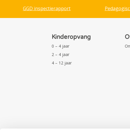
GGD inspectierapport
Pedagogisc
Kinderopvang
O
0 – 4 jaar
On
2 – 4 jaar
4 – 12 jaar