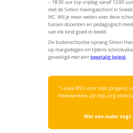
– 18:30 uur (op vrijdag vanaf 12:00 
met de Simon Havingaschool in Sneek 
IKC. Wil je meer weten over deze schoo
tussen docenten en pedagogisch medew
van elk kind goed in beeld.
De buitenschoolse opvang Simon Havin
op margedagen en tijdens schoolvakan
gevestigd met een
tweetalig beleid.
Leuke BSO voor mijn jongens, oo
medewerkers zijn top, erg enthous
Wat een ouder zegt 