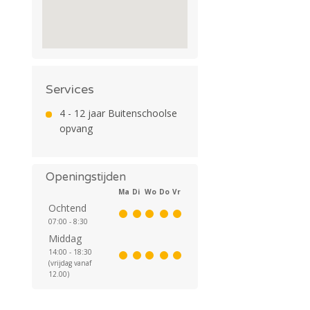
Services
4 - 12 jaar Buitenschoolse
opvang
Openingstijden
Ma
Di
Wo
Do
Vr
Ochtend
07:00 - 8:30
Middag
14:00 - 18:30
(vrijdag vanaf
12.00)