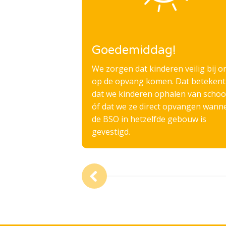
Goedemiddag!
We zorgen dat kinderen veilig bij o
op de opvang komen. Dat betekent
dat we kinderen ophalen van schoo
óf dat we ze direct opvangen wann
de BSO in hetzelfde gebouw is
gevestigd.