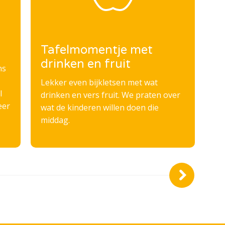
Tafelmomentje met
T
drinken en fruit
ns
We
cr
Lekker even bijkletsen met wat
l
drinken en vers fruit. We praten over
eer
wat de kinderen willen doen die
middag.