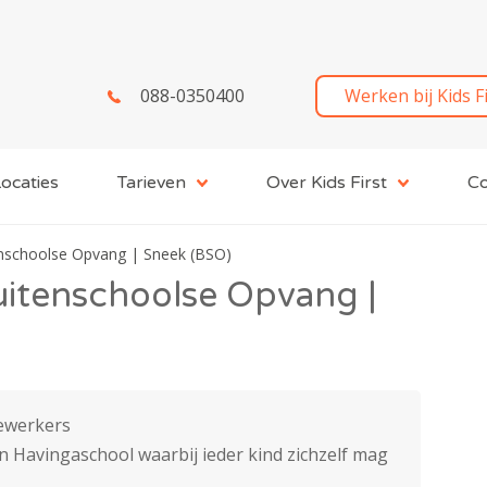
088-0350400
Werken bij Kids F
ocaties
Tarieven
Over Kids First
Co
nschoolse Opvang | Sneek (BSO)
uitenschoolse Opvang |
ewerkers
mon Havingaschool waarbij ieder kind zichzelf mag