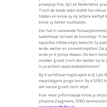
praatpop Puk, dy’t ek Nederlânsk praa
Troch de beide talen dúdlik fan elkoar
hâlden en kinne sy op lettere leeftyd b
kinne sy better multitaske.
Der hat in saneamde fisitaasjekommisj
taalklimaat skriuwt de kommisje: ‘It tem
tapaslike nifelwurkjes betocht. Sy pak
ierde, wetter en sinneblompitten. De pju
ierde yn it potsje dwaan. De bern binne
modder groeit troch der wetter op te ji
In prachtich taalûntwikkelmomint.’
By it sertifisearringstrajekt krijt Lyt
meartaligens jonge bern. By it SFBO 
dat oantal groeit noch altyd.
Foar mear ynformaasje kinne jo terjoc
Johanna Zaagmans, SFBO kennissintr
j.zaagmans@sfbo.nl