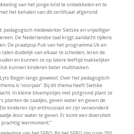
kkeling van het jonge kind te ontwikkelen en te
met het behalen van dit certificaat afgerond.
uit: pedagogisch medewerker Sietske en vrijwilliger
reen. De Nederlandse taal krijgt aandacht tijdens
ingen. De praatpop Puk van het programma Uk en
alen duidelijk van elkaar te scheiden, leren de
ouden en kunnen ze op latere leeftijd makkelijker
 Ook kunnen kinderen beter multitasken.
e Lyts Begjin langs geweest. Over het pedagogisch
thema is ‘voorjaar’. Bij dit thema heeft Sietske
dacht. In kleine bloempotjes met potgrond plant ze
s planten de zaadjes, geven water en geven de
. De kinderen zijn enthousiast en zijn verwonderd
aadje door water te geven. Er komt een diversiteit
n prachtig leermoment.”
 begeleiding van het SFBO. Bij het SFBO zijn ruim 250