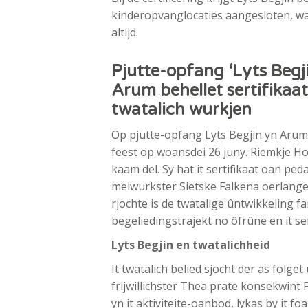
kinderopvanglocaties aangesloten, wa
altijd.
Pjutte-opfang ‘Lyts Begji
Arum behellet sertifikaat
twatalich wurkjen
Op pjutte-opfang Lyts Begjin yn Arum 
feest op woansdei 26 juny. Riemkje H
kaam del. Sy hat it sertifikaat oan pe
meiwurkster Sietske Falkena oerlange.
rjochte is de twatalige ûntwikkeling f
begeliedingstrajekt no ôfrûne en it sert
Lyts Begjin en twatalichheid
It twatalich belied sjocht der as folg
frijwillichster Thea prate konsekwint 
yn it aktiviteite-oanbod, lykas by it f