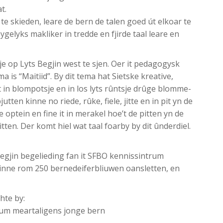
t.
 te skieden, leare de bern de talen goed út elkoar te
ygelyks makliker in tredde en fjirde taal leare en
e op Lyts Begjin west te sjen. Oer it pedagogysk
a is “Maitiid”. By dit tema hat Sietske kreative,
t in blompotsje en in los lyts rûntsje drûge blomme-
tten kinne no riede, rûke, fiele, jitte en in pit yn de
 optein en fine it in merakel hoe’t de pitten yn de
tten. Der komt hiel wat taal foarby by dit ûnderdiel.
s Begjin begelieding fan it SFBO kennissintrum
binne rom 250 bernedeiferbliuwen oansletten, en
hte by:
um meartaligens jonge bern