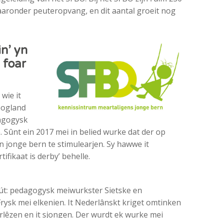
aronder peuteropvang, en dit aantal groeit nog
n’ yn
 foar
wie it
oogland
dagogysk
 Sûnt ein 2017 mei in belied wurke dat der op
an jonge bern te stimulearjen. Sy hawwe it
ifikaat is derby’ behelle.
et út: pedagogysk meiwurkster Sietske en
Frysk mei elkenien. It Nederlânskt kriget omtinken
oarlêzen en it sjongen. Der wurdt ek wurke mei