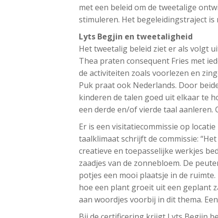
met een beleid om de tweetalige ontwi
stimuleren. Het begeleidingstraject is 
Lyts Begjin en tweetaligheid
Het tweetalig beleid ziet er als volgt 
Thea praten consequent Fries met iede
de activiteiten zoals voorlezen en z
Puk praat ook Nederlands. Door beide t
kinderen de talen goed uit elkaar te h
een derde en/of vierde taal aanleren.
Er is een visitatiecommissie op locati
taalklimaat schrijft de commissie: “Het 
creatieve en toepasselijke werkjes be
zaadjes van de zonnebloem. De peuter
potjes een mooi plaatsje in de ruimte
hoe een plant groeit uit een geplant z
aan woordjes voorbij in dit thema. Ee
Bij de certificering krijgt Lyts Begjin