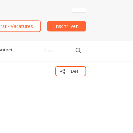
irst - Vacatures
Inschrijven
ntact
Deel