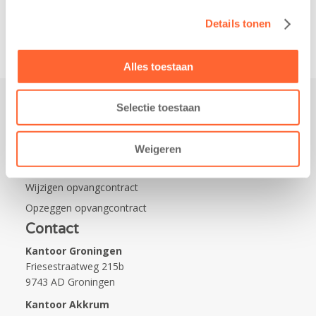
Na…
Details tonen
Alles toestaan
Selectie toestaan
Praktisch
Werken bij Kids First
Weigeren
Nieuws over Kids First
Wijzigen opvangcontract
Opzeggen opvangcontract
Contact
Kantoor Groningen
Friesestraatweg 215b
9743 AD Groningen
Kantoor Akkrum