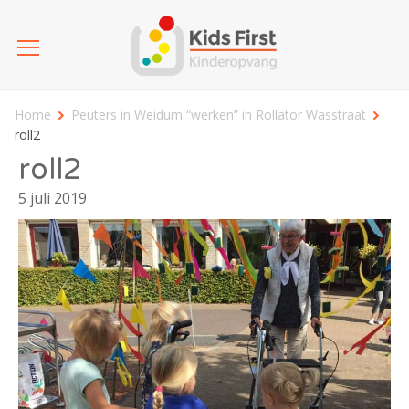
Home
Peuters in Weidum “werken” in Rollator Wasstraat
roll2
roll2
5 juli 2019