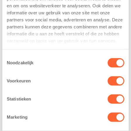
De
tekent
en om ons websiteverkeer te analyseren. Ook delen we
Westerburcht
koopcontract
informatie over uw gebruik van onze site met onze
trainen alvast
voor nieuw
voor Kids First
kindcentrum in
partners voor social media, adverteren en analyse. Deze
Mini 4 Mijl
wijk Wiarda in
partners kunnen deze gegevens combineren met andere
Leeuwarden
informatie die u aan ze heeft verstrekt of die ze hebben
7 augustus 2026
verzameld op basis van uw gebruik van hun services.
11 juni 2026
Eelde, 6 augustus
Leeuwarden –
2026 – Kinderen
Toestemmingsselectie
Kids First
van BSO De
Noodzakelijk
Kinderopvang
Westerburcht in
heeft een
Eelde trainden
Voorkeuren
belangrijke stap
donderdag alvast
gezet voor de
voor de Kids First
realisatie van een
Mini 4 Mijl. Zij
Statistieken
nieuw
kregen een…
kindcentrum in
Marketing
de wijk Wiarda in
Leeuwarden Zuid.