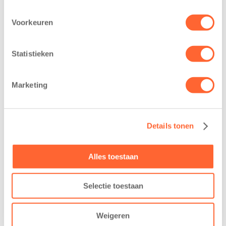
kindcentrum in
Mijl tijdens de
wijk Wiarda in
Menzis 4 Mijl
Voorkeuren
Leeuwarden
van Groningen
11 juni 2026
13 mei 2026
Statistieken
Leeuwarden –
De jongste
Kids First
deelnemers van
Kinderopvang
het grootste
Marketing
heeft een
loopfeest van
belangrijke stap
Noord-Nederland
gezet voor de
staan dit jaar
Details tonen
realisatie van een
extra in de
nieuw
spotlight. Kids
Alles toestaan
kindcentrum in
First
de wijk Wiarda in
Kinderopvang is
Leeuwarden Zuid.
namelijk de
Selectie toestaan
Na…
nieuwe
naamsponsor
Weigeren
van…