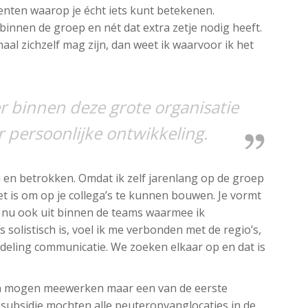
enten waarop je écht iets kunt betekenen.
binnen de groep en nét dat extra zetje nodig heeft.
maal zichzelf mag zijn, dan weet ik waarvoor ik het
er binnen deze grote organisatie
or persoonlijke ontwikkeling.
 en betrokken. Omdat ik zelf jarenlang op de groep
et is om op je collega’s te kunnen bouwen. Je vormt
 nu ook uit binnen de teams waarmee ik
solistisch is, voel ik me verbonden met de regio’s,
deling communicatie. We zoeken elkaar op en dat is
en mogen meewerken maar een van de eerste
t subsidie mochten alle peuteropvanglocaties in de