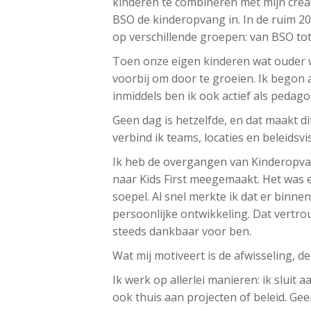
kinderen te combineren met mijn creat
BSO de kinderopvang in.
In de ruim 2
op verschillende groepen: van BSO tot
Toen onze eigen kinderen wat ouder w
voorbij om door te groeien. Ik begon 
inmiddels ben ik ook actief als pedag
Geen dag is hetzelfde, en dat maakt di
verbind ik teams, locaties en beleidsvi
Ik heb de overgangen van Kinderopvan
naar Kids First meegemaakt. Het was 
soepel. Al snel merkte ik dat er binne
persoonlijke ontwikkeling. Dat vertro
steeds dankbaar voor ben.
Wat mij motiveert is de afwisseling, d
Ik werk op allerlei manieren: ik sluit 
ook thuis aan projecten of beleid. Gee