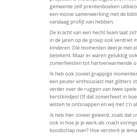
gemeente zelf prentenboeken uitkiezen
een mooie samenwerking met de bibli
vandaag profijt van hebben.
De kracht van een hecht team laat zi
in de jaren op de groep ook verdriet m
kinderen. Die momenten deel je met e
betekent. Maar er waren gelukkig ook
zomerfeesten tot hartverwarmende ou
Ik heb ook zoveel grappige momente
een peuter enthousiast met glitters st
verder over de ruggen van twee spele
kerstkindjes! Of dat zomerfeest in bo
wisten te ontsnappen en wij met z’n a
Ik heb hier zoveel geleerd, zoals dat cr
ook in hoe je je werk als coach vormge
boodschap over? Hoe versterk je ieman