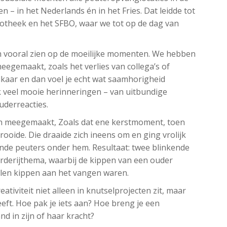
 – in het Nederlands én in het Fries. Dat leidde tot
otheek en het SFBO, waar we tot op de dag van
ch vooral zien op de moeilijke momenten. We hebben
eegemaakt, zoals het verlies van collega’s of
lkaar en dan voel je echt wat saamhorigheid
 veel mooie herinneringen – van uitbundige
derreacties.
n meegemaakt, Zoals dat ene kerstmoment, toen
rooide. Die draaide zich ineens om en ging vrolijk
nde peuters onder hem. Resultaat: twee blinkende
erderijthema, waarbij de kippen van een ouder
llen kippen aan het vangen waren.
eativiteit niet alleen in knutselprojecten zit, maar
eft. Hoe pak je iets aan? Hoe breng je een
d in zijn of haar kracht?