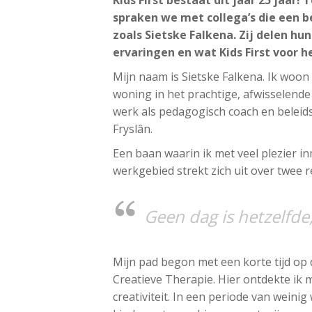
spraken we met collega’s die een b
zoals Sietske Falkena. Zij delen h
ervaringen en wat Kids First voor 
Mijn naam is Sietske Falkena. Ik woon 
woning in het prachtige, afwisselende
werk als pedagogisch coach en beleids
Fryslân.
Een baan waarin ik met veel plezier inm
werkgebied strekt zich uit over twee 
Geen dag i
s hetzelfde
Mijn pad begon met een korte tijd op
Creatieve Therapie. Hier ontdekte ik m
creativiteit. In een periode van weini