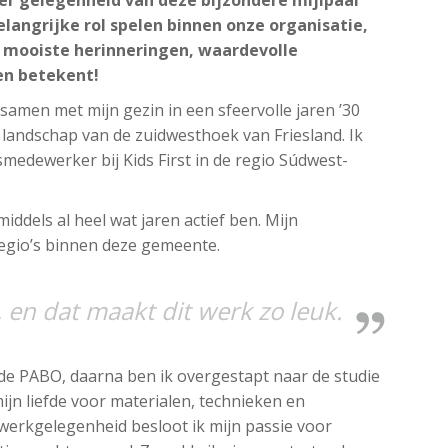
elangrijke rol spelen binnen onze organisatie,
un mooiste herinneringen, waardevolle
hen betekent!
samen met mijn gezin in een sfeervolle jaren ’30
 landschap van de zuidwesthoek van Friesland. Ik
medewerker bij Kids First in de regio Súdwest-
iddels al heel wat jaren actief ben. Mijn
regio’s binnen deze gemeente.
, en dat maakt dit werk zo leuk.
 de PABO, daarna ben ik overgestapt naar de studie
ijn liefde voor materialen, technieken en
g werkgelegenheid besloot ik mijn passie voor