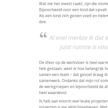
Wat me het meest raakt, zijn die mom
Bijvoorbeeld voor een kind dat opvalt 
Als een kind zich gezien voelt en hele
doe.
Al snel merkte ik dat 
juist ruimte is vo
De sfeer op de werkvloer is heel warm
heb gestaan, weet ik hoe belangrijk h
samen een team – dat gevoel draag ik
samenwerk. Ondanks dat mijn rol soms 
de werkgroepen en bijvoorbeeld de af
heel waardevol.
Ik heb aan enorm veel leuke project
projecten is me altijd bijgebleven. Me