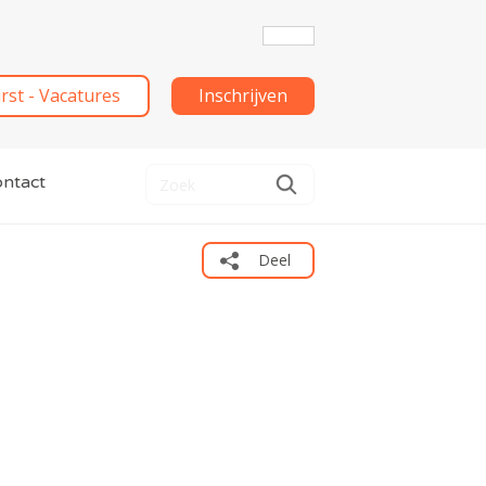
irst - Vacatures
Inschrijven
ntact
Deel