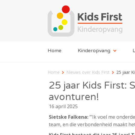
Home
Kinderopvang
L
Home
Nieuws over Kids First
25 jaar Ki
25 jaar Kids First: 
avonturen!
16 april 2025
Sietske Falkena:
”’Ik voel me onderd
team, en die verbondenheid maakt het
Kids First bestaat dit jaar 25 jaar