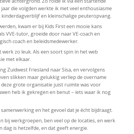
ieve achtergrond. Zo rolde ik via een startende
0 jaar die volgden werkte ik met veel enthousiasme
 kinderdagverblijf en kleinschalige peuteropvang.
erden, kwam er bij Kids First een mooie kans
als VVE-tutor, groeide door naar VE-coach en
ogisch coach en beleidsmedewerker.
t werk zo leuk. Als een soort spin in het web
sie met elkaar.
g Zuidwest Friesland naar Sisa, en vervolgens
even slikken maar gelukkig verliep de overname
n deze grote organisatie juist ruimte was voor
uwen heb ik gekregen en benut – iets waar ik nog
e samenwerking en het gevoel dat je écht bijdraagt.
aan bij werkgroepen, ben veel op de locaties, en werk
n dag is hetzelfde, en dat geeft energie.