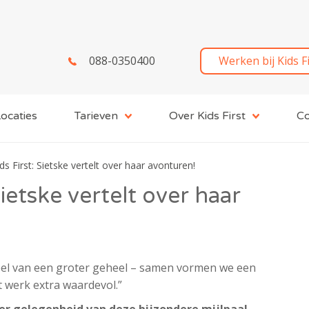
088-0350400
Werken bij Kids F
ocaties
Tarieven
Over Kids First
Co
ds First: Sietske vertelt over haar avonturen!
Sietske vertelt over haar
eel van een groter geheel – samen vormen we een
 werk extra waardevol.”
! Ter gelegenheid van deze bijzondere mijlpaal