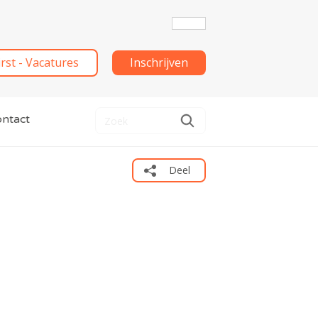
irst - Vacatures
Inschrijven
ntact
Deel