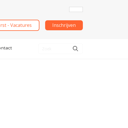
irst - Vacatures
Inschrijven
ntact