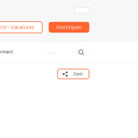
irst - Vacatures
Inschrijven
ntact
Deel