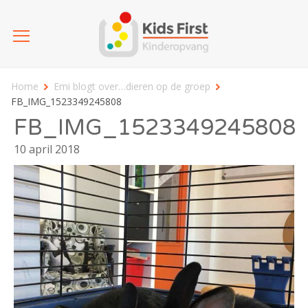
Home
Emi blogt over…dieren op de groep
FB_IMG_1523349245808
FB_IMG_1523349245808
10 april 2018