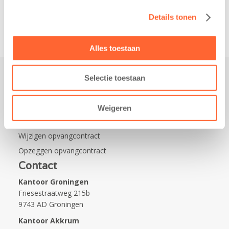
Na…
Details tonen
Alles toestaan
Selectie toestaan
Praktisch
Werken bij Kids First
Weigeren
Nieuws over Kids First
Wijzigen opvangcontract
Opzeggen opvangcontract
Contact
Kantoor Groningen
Friesestraatweg 215b
9743 AD Groningen
Kantoor Akkrum