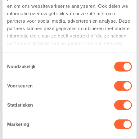
De
tekent
en om ons websiteverkeer te analyseren. Ook delen we
Westerburcht
koopcontract
informatie over uw gebruik van onze site met onze
trainen alvast
voor nieuw
voor Kids First
kindcentrum in
partners voor social media, adverteren en analyse. Deze
Mini 4 Mijl
wijk Wiarda in
partners kunnen deze gegevens combineren met andere
Leeuwarden
informatie die u aan ze heeft verstrekt of die ze hebben
7 augustus 2026
verzameld op basis van uw gebruik van hun services.
11 juni 2026
Eelde, 6 augustus
Leeuwarden –
2026 – Kinderen
Toestemmingsselectie
Kids First
van BSO De
Noodzakelijk
Kinderopvang
Westerburcht in
heeft een
Eelde trainden
Voorkeuren
belangrijke stap
donderdag alvast
gezet voor de
voor de Kids First
realisatie van een
Mini 4 Mijl. Zij
Statistieken
nieuw
kregen een…
kindcentrum in
Marketing
de wijk Wiarda in
Leeuwarden Zuid.