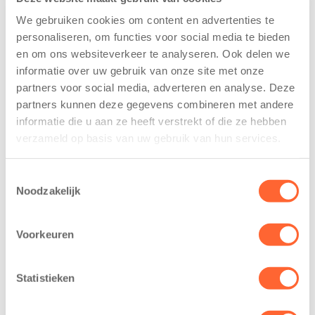
We gebruiken cookies om content en advertenties te
personaliseren, om functies voor social media te bieden
en om ons websiteverkeer te analyseren. Ook delen we
Kinderen BSO
Kids First
informatie over uw gebruik van onze site met onze
De
tekent
partners voor social media, adverteren en analyse. Deze
Westerburcht
koopcontract
partners kunnen deze gegevens combineren met andere
trainen alvast
voor nieuw
informatie die u aan ze heeft verstrekt of die ze hebben
voor Kids First
kindcentrum in
verzameld op basis van uw gebruik van hun services.
Mini 4 Mijl
wijk Wiarda in
Leeuwarden
7 augustus 2026
Toestemmingsselectie
11 juni 2026
Eelde, 6 augustus
Noodzakelijk
Leeuwarden –
2026 – Kinderen
Kids First
van BSO De
Voorkeuren
Kinderopvang
Westerburcht in
heeft een
Eelde trainden
belangrijke stap
Statistieken
donderdag alvast
gezet voor de
voor de Kids First
realisatie van een
Mini 4 Mijl. Zij