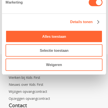
Marketing
nieuw
kregen een…
kindcentrum in
de wijk Wiarda in
Details tonen
Leeuwarden Zuid.
Na…
Alles toestaan
Selectie toestaan
Weigeren
Praktisch
Werken bij Kids First
Nieuws over Kids First
Wijzigen opvangcontract
Opzeggen opvangcontract
Contact