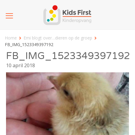
Home
Emi blogt over…dieren op de groep
FB_IMG_1523349397192
FB_IMG_1523349397192
10 april 2018