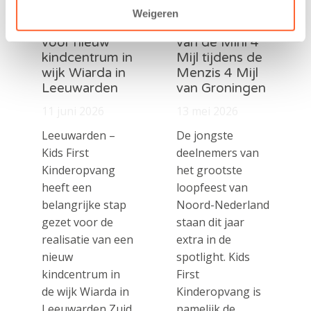
tekent
nieuwe
Weigeren
koopcontract
naamsponsor
voor nieuw
van de Mini 4
kindcentrum in
Mijl tijdens de
wijk Wiarda in
Menzis 4 Mijl
Leeuwarden
van Groningen
11 juni 2026
13 mei 2026
Leeuwarden –
De jongste
Kids First
deelnemers van
Kinderopvang
het grootste
heeft een
loopfeest van
belangrijke stap
Noord-Nederland
gezet voor de
staan dit jaar
realisatie van een
extra in de
nieuw
spotlight. Kids
kindcentrum in
First
de wijk Wiarda in
Kinderopvang is
Leeuwarden Zuid.
namelijk de