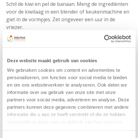
Schil de kiwi en pel de banaan. Meng de ingrediënten
voor de kiwilaag in een blender of keukenmachine en
giet in de vormpjes. Zet ongeveer een uur in de
vriezer.
Meng vervolgens ook de ingrediënten voor de
frambozenlaag. Schep dit tot helemaal bovenin in de
ijsvormpjes en zet het een nachtje in de vriezer.
YOGHURTIJSJES, 6 stuks
Deze website maakt gebruik van cookies
300 gram yoghurt
We gebruiken cookies om content en advertenties te
300 gram fruit, bijvoorbeeld mango, banaan en
personaliseren, om functies voor social media te bieden
aardbei
en om ons websiteverkeer te analyseren. Ook delen we
Eventueel 1 eetlepel honing
informatie over uw gebruik van onze site met onze
partners voor social media, adverteren en analyse. Deze
Doe de yoghurt en het fruit in een blender. Blend het
partners kunnen deze gegevens combineren met andere
geheel tot een gladde massa. Voeg eventueel wat
informatie die u aan ze heeft verstrekt of die ze hebben
honing toe om het iets zoeter te maken. Giet in de
verzameld op basis van uw gebruik van hun services.
ijsvormpjes en zet het een nachtje in de vriezer.
Om niet al te veel te knoeien met een ijsje, kun je het