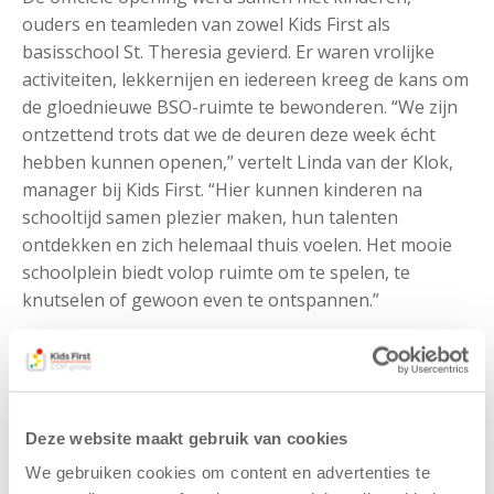
ouders en teamleden van zowel Kids First als
basisschool St. Theresia gevierd. Er waren vrolijke
activiteiten, lekkernijen en iedereen kreeg de kans om
de gloednieuwe BSO-ruimte te bewonderen. “We zijn
ontzettend trots dat we de deuren deze week écht
hebben kunnen openen,” vertelt Linda van der Klok,
manager bij Kids First. “Hier kunnen kinderen na
schooltijd samen plezier maken, hun talenten
ontdekken en zich helemaal thuis voelen. Het mooie
schoolplein biedt volop ruimte om te spelen, te
knutselen of gewoon even te ontspannen.”
Ook directeur Marion Wesselink van basisschool St.
Theresia is blij met deze aanvulling: “De BSO in onze
school zorgt voor rust en regelmaat voor de kinderen
en ouders. Onderwijs en opvang onder één dak helpt
Deze website maakt gebruik van cookies
bij een soepele overgang en een doorgaande
We gebruiken cookies om content en advertenties te
ontwikkeling.”