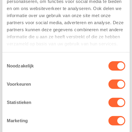
personaliseren, om functies voor social media te bieden
De nieuwe locatie is tot stand gekomen dankzij een
en om ons websiteverkeer te analyseren. Ook delen we
nauwe samenwerking tussen Kids First en de school
informatie over uw gebruik van onze site met onze
en sluit aan op de groeiende behoefte aan opvang in
partners voor social media, adverteren en analyse. Deze
Steenwijksmoer. Voorheen moesten kinderen voor
partners kunnen deze gegevens combineren met andere
buitenschoolse opvang naar Coevorden reizen; dat is
informatie die u aan ze heeft verstrekt of die ze hebben
nu verleden tijd.
verzameld op basis van uw gebruik van hun services.
Toestemmingsselectie
Gerelateerde berichten
Noodzakelijk
Voorkeuren
Statistieken
Marketing
Kinderen BSO
Kids First