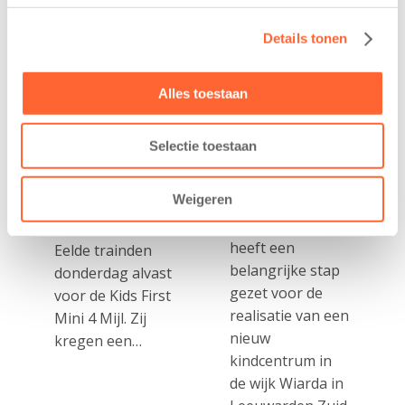
De
tekent
Westerburcht
koopcontract
Details tonen
trainen alvast
voor nieuw
voor Kids First
kindcentrum in
Alles toestaan
Mini 4 Mijl
wijk Wiarda in
Leeuwarden
7 augustus 2026
Selectie toestaan
11 juni 2026
Eelde, 6 augustus
Leeuwarden –
2026 – Kinderen
Weigeren
Kids First
van BSO De
Kinderopvang
Westerburcht in
heeft een
Eelde trainden
belangrijke stap
donderdag alvast
gezet voor de
voor de Kids First
realisatie van een
Mini 4 Mijl. Zij
nieuw
kregen een…
kindcentrum in
de wijk Wiarda in