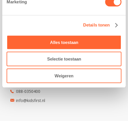
Marketing
Kantoor Groningen
Friesestraatweg 215b
9743 AD Groningen
Details tonen
Kantoor Akkrum
Hopmanshof 5
8491 BK Akkrum
Alles toestaan
Kantoor Mijdrecht
Postbus 1030
Selectie toestaan
3640 BA Mijdrecht
Kantoor Assen
Weigeren
Lauwers 4
9405 BL Assen
088-0350400
info@kidsfirst.nl