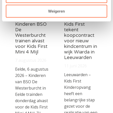
Weigeren
Kinderen BSO
Kids First
De
tekent
Westerburcht
koopcontract
trainen alvast
voor nieuw
voor Kids First
kindcentrum in
Mini 4 Mijl
wijk Wiarda in
Leeuwarden
7 augustus 2026
11 juni 2026
Eelde, 6 augustus
Leeuwarden –
2026 – Kinderen
Kids First
van BSO De
Kinderopvang
Westerburcht in
heeft een
Eelde trainden
belangrijke stap
donderdag alvast
gezet voor de
voor de Kids First
realisatie van een