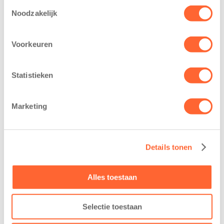
Toestemmingsselectie
Noodzakelijk
Kinderen BSO
Kids First
De
tekent
Voorkeuren
Westerburcht
koopcontract
trainen alvast
voor nieuw
voor Kids First
kindcentrum in
Statistieken
Mini 4 Mijl
wijk Wiarda in
Leeuwarden
7 augustus 2026
Marketing
11 juni 2026
Eelde, 6 augustus
Leeuwarden –
2026 – Kinderen
Kids First
van BSO De
Details tonen
Kinderopvang
Westerburcht in
heeft een
Eelde trainden
belangrijke stap
donderdag alvast
Alles toestaan
gezet voor de
voor de Kids First
realisatie van een
Mini 4 Mijl. Zij
Selectie toestaan
nieuw
kregen een…