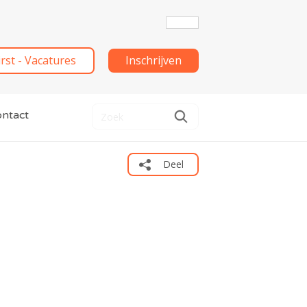
irst - Vacatures
Inschrijven
ntact
Deel