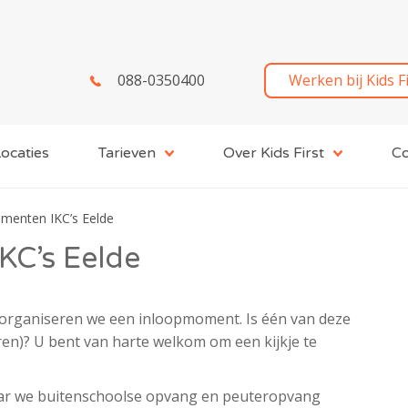
088-0350400
Werken bij Kids F
ocaties
Tarieven
Over Kids First
Co
menten IKC’s Eelde
KC’s Eelde
 organiseren we een inloopmoment. Is één van deze
eren)? U bent van harte welkom om een kijkje te
aar we buitenschoolse opvang en peuteropvang