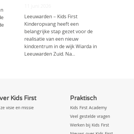
11 juni 2026
en
Leeuwarden – Kids First
de
Kinderopvang heeft een
de
belangrijke stap gezet voor de
realisatie van een nieuw
kindcentrum in de wijk Wiarda in
Leeuwarden Zuid. Na…
ver Kids First
Praktisch
ze visie en missie
Kids First Academy
Veel gestelde vragen
Werken bij Kids First
Nieuws over Kids First