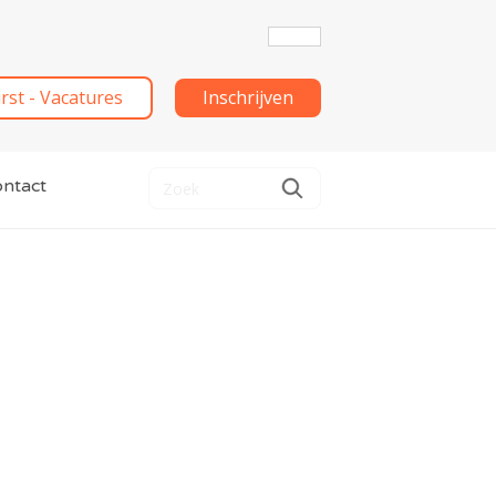
irst - Vacatures
Inschrijven
ntact