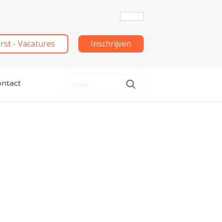
irst - Vacatures
Inschrijven
ntact