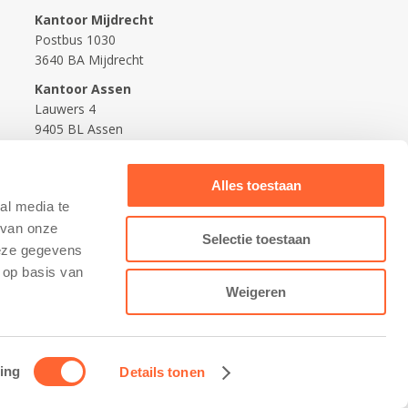
Kantoor Mijdrecht
Postbus 1030
3640 BA Mijdrecht
Kantoor Assen
Lauwers 4
9405 BL Assen
088-0350400
Alles toestaan
info@kidsfirst.nl
al media te
 van onze
Selectie toestaan
deze gegevens
 op basis van
Weigeren
ing
Details tonen
Contact opnemen