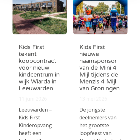
Kids First
Kids First
tekent
nieuwe
koopcontract
naamsponsor
voor nieuw
van de Mini 4
kindcentrum in
Mijl tijdens de
wijk Wiarda in
Menzis 4 Mijl
Leeuwarden
van Groningen
11 juni 2026
13 mei 2026
Leeuwarden –
De jongste
Kids First
deelnemers van
Kinderopvang
het grootste
heeft een
loopfeest van