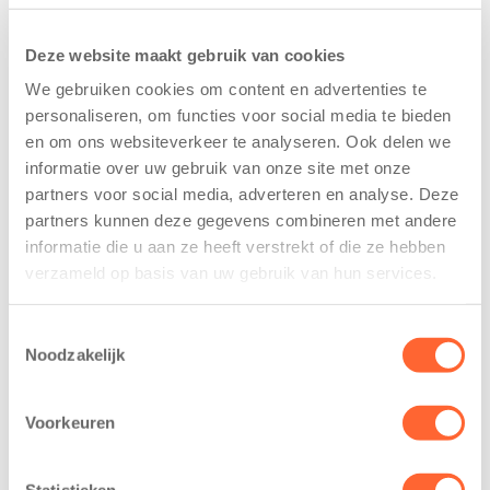
zo was er eens een peuter die tot voor kort alleen
gebaren gebruikte, zijn eerste woordjes begon te
Deze website maakt gebruik van cookies
spreken.”
We gebruiken cookies om content en advertenties te
personaliseren, om functies voor social media te bieden
Wat doen de peuters tijdens de vakantieweken?
en om ons websiteverkeer te analyseren. Ook delen we
De activiteiten sluiten aan bij de belevingswereld en
informatie over uw gebruik van onze site met onze
interesses van de peuters. Binnen het thema ‘Kunst
partners voor social media, adverteren en analyse. Deze
en muziek’ stimuleren de activiteiten de peuters op
partners kunnen deze gegevens combineren met andere
het gebied van taal, motoriek, sociaal-emotionele
informatie die u aan ze heeft verstrekt of die ze hebben
ontwikkeling en rekenprikkels, zoals kleuren
verzameld op basis van uw gebruik van hun services.
sorteren. In de veelal kleine groepjes krijgen de
peuters volop aandacht en beleven ze veel plezier met
Toestemmingsselectie
leeftijdsgenootjes. Om de betrokkenheid van ouders
Noodzakelijk
te bevorderen, krijgen de peuters een kleurenbingo
mee naar huis. Zo kunnen ze ook thuis kleuren
Voorkeuren
zoeken, herkennen en benoemen. De
peutervakantieweken zijn een succesvol initiatief dat
Statistieken