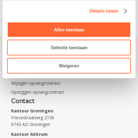
Na…
Details tonen
Alles toestaan
Selectie toestaan
Praktisch
Werken bij Kids First
Weigeren
Nieuws over Kids First
Wijzigen opvangcontract
Opzeggen opvangcontract
Contact
Kantoor Groningen
Friesestraatweg 215b
9743 AD Groningen
Kantoor Akkrum