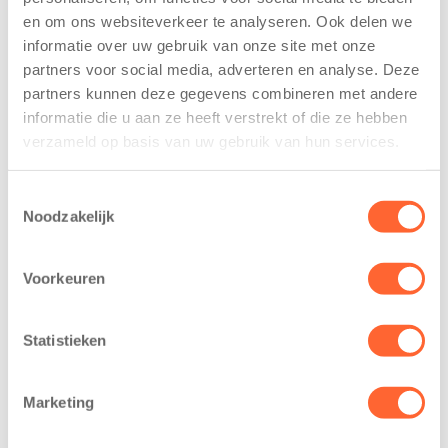
De
tekent
en om ons websiteverkeer te analyseren. Ook delen we
Westerburcht
koopcontract
informatie over uw gebruik van onze site met onze
trainen alvast
voor nieuw
partners voor social media, adverteren en analyse. Deze
voor Kids First
kindcentrum in
Mini 4 Mijl
wijk Wiarda in
partners kunnen deze gegevens combineren met andere
Leeuwarden
informatie die u aan ze heeft verstrekt of die ze hebben
7 augustus 2026
verzameld op basis van uw gebruik van hun services.
11 juni 2026
Eelde, 6 augustus
Leeuwarden –
2026 – Kinderen
Toestemmingsselectie
Kids First
van BSO De
Noodzakelijk
Kinderopvang
Westerburcht in
heeft een
Eelde trainden
Voorkeuren
belangrijke stap
donderdag alvast
gezet voor de
voor de Kids First
realisatie van een
Mini 4 Mijl. Zij
Statistieken
nieuw
kregen een…
kindcentrum in
Marketing
de wijk Wiarda in
Leeuwarden Zuid.