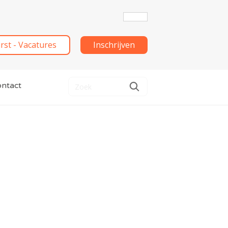
irst - Vacatures
Inschrijven
ntact