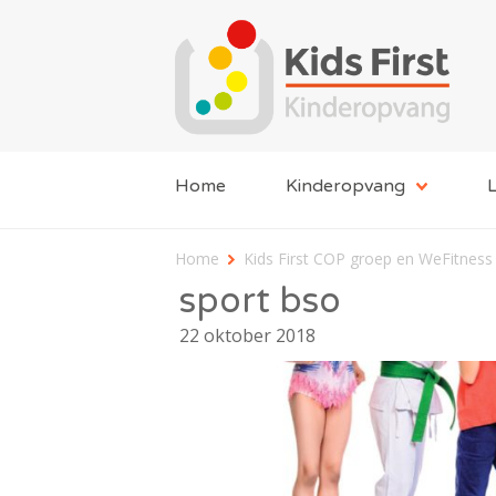
Home
Kinderopvang
L
Home
Kids First COP groep en WeFitnes
sport bso
22 oktober 2018