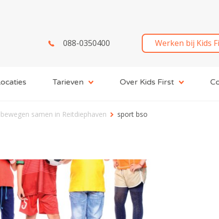
088-0350400
Werken bij Kids F
ocaties
Tarieven
Over Kids First
Co
s bewegen samen in Reitdiephaven
sport bso