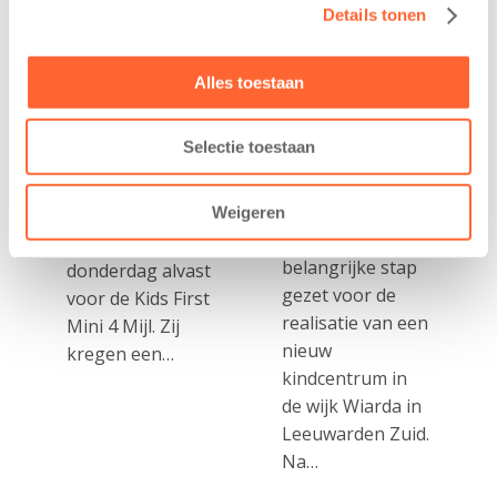
trainen alvast
voor nieuw
Details tonen
voor Kids First
kindcentrum in
Mini 4 Mijl
wijk Wiarda in
Leeuwarden
Alles toestaan
7 augustus 2026
11 juni 2026
Eelde, 6 augustus
Selectie toestaan
Leeuwarden –
2026 – Kinderen
Kids First
van BSO De
Kinderopvang
Weigeren
Westerburcht in
heeft een
Eelde trainden
belangrijke stap
donderdag alvast
gezet voor de
voor de Kids First
realisatie van een
Mini 4 Mijl. Zij
nieuw
kregen een…
kindcentrum in
de wijk Wiarda in
Leeuwarden Zuid.
Na…