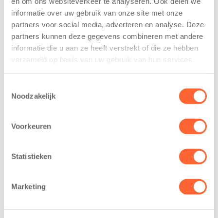
en om ons websiteverkeer te analyseren. Ook delen we
trainen alvast
voor nieuw
informatie over uw gebruik van onze site met onze
voor Kids First
kindcentrum in
partners voor social media, adverteren en analyse. Deze
Mini 4 Mijl
wijk Wiarda in
partners kunnen deze gegevens combineren met andere
Leeuwarden
7 augustus 2026
informatie die u aan ze heeft verstrekt of die ze hebben
11 juni 2026
verzameld op basis van uw gebruik van hun services.
Eelde, 6 augustus
Leeuwarden –
2026 – Kinderen
Kids First
van BSO De
Toestemmingsselectie
Kinderopvang
Noodzakelijk
Westerburcht in
heeft een
Eelde trainden
belangrijke stap
donderdag alvast
Voorkeuren
gezet voor de
voor de Kids First
realisatie van een
Mini 4 Mijl. Zij
nieuw
Statistieken
kregen een…
kindcentrum in
de wijk Wiarda in
Marketing
Leeuwarden Zuid.
Na…