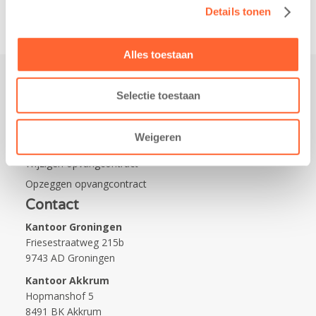
Details tonen
Alles toestaan
Selectie toestaan
Praktisch
Werken bij Kids First
Weigeren
Nieuws over Kids First
Wijzigen opvangcontract
Opzeggen opvangcontract
Contact
Kantoor Groningen
Friesestraatweg 215b
9743 AD Groningen
Kantoor Akkrum
Hopmanshof 5
8491 BK Akkrum