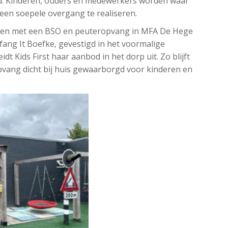
d. Kinderen, ouders en medewerkers worden waar
een soepele overgang te realiseren.
ereen met een BSO en peuteropvang in MFA De Hege
ang It Boefke, gevestigd in het voormalige
idt Kids First haar aanbod in het dorp uit. Zo blijft
pvang dicht bij huis gewaarborgd voor kinderen en