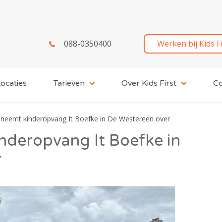
088-0350400
Werken bij Kids F
ocaties
Tarieven
Over Kids First
Co
t neemt kinderopvang It Boefke in De Westereen over
inderopvang It Boefke in
r