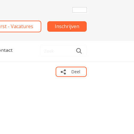
irst - Vacatures
Inschrijven
ntact
Deel