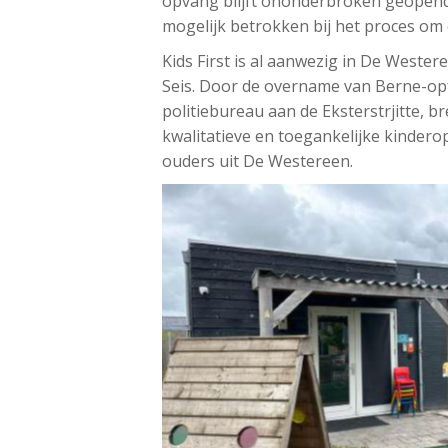
opvang blijft ononderbroken geopen
mogelijk betrokken bij het proces om 
Kids First is al aanwezig in De West
Seis. Door de overname van Berne-opf
politiebureau aan de Eksterstrjitte, bre
kwalitatieve en toegankelijke kindero
ouders uit De Westereen.