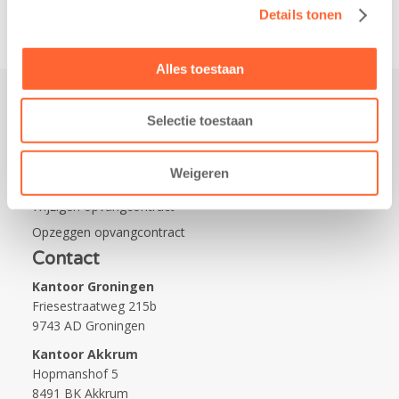
Details tonen
Alles toestaan
Selectie toestaan
Praktisch
Werken bij Kids First
Weigeren
Nieuws over Kids First
Wijzigen opvangcontract
Opzeggen opvangcontract
Contact
Kantoor Groningen
Friesestraatweg 215b
9743 AD Groningen
Kantoor Akkrum
Hopmanshof 5
8491 BK Akkrum