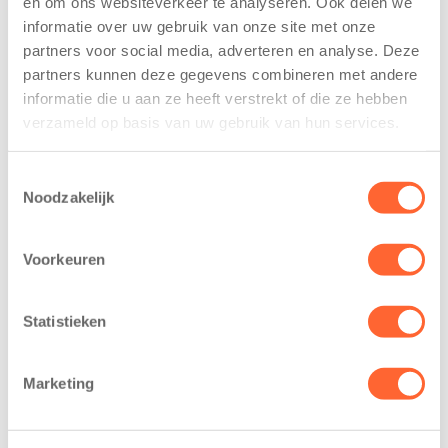
en om ons websiteverkeer te analyseren. Ook delen we
trainen alvast
voor nieuw
informatie over uw gebruik van onze site met onze
voor Kids First
kindcentrum in
partners voor social media, adverteren en analyse. Deze
Mini 4 Mijl
wijk Wiarda in
partners kunnen deze gegevens combineren met andere
Leeuwarden
7 augustus 2026
informatie die u aan ze heeft verstrekt of die ze hebben
11 juni 2026
verzameld op basis van uw gebruik van hun services.
Eelde, 6 augustus
Leeuwarden –
2026 – Kinderen
Kids First
van BSO De
Toestemmingsselectie
Kinderopvang
Noodzakelijk
Westerburcht in
heeft een
Eelde trainden
belangrijke stap
donderdag alvast
Voorkeuren
gezet voor de
voor de Kids First
realisatie van een
Mini 4 Mijl. Zij
nieuw
Statistieken
kregen een…
kindcentrum in
de wijk Wiarda in
Marketing
Leeuwarden Zuid.
Na…