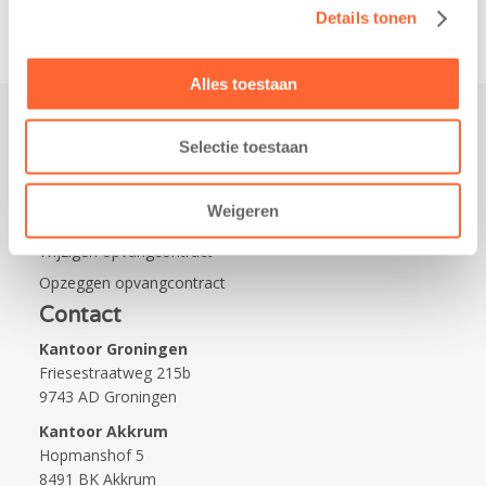
Details tonen
Alles toestaan
Selectie toestaan
Praktisch
Werken bij Kids First
Weigeren
Nieuws over Kids First
Wijzigen opvangcontract
Opzeggen opvangcontract
Contact
Kantoor Groningen
Friesestraatweg 215b
9743 AD Groningen
Kantoor Akkrum
Hopmanshof 5
8491 BK Akkrum