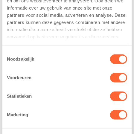
en om ons websiteverkeer te analyseren. Ook delen we
trainen alvast
voor nieuw
informatie over uw gebruik van onze site met onze
voor Kids First
kindcentrum in
partners voor social media, adverteren en analyse. Deze
Mini 4 Mijl
wijk Wiarda in
partners kunnen deze gegevens combineren met andere
Leeuwarden
7 augustus 2026
informatie die u aan ze heeft verstrekt of die ze hebben
11 juni 2026
verzameld op basis van uw gebruik van hun services.
Eelde, 6 augustus
Leeuwarden –
2026 – Kinderen
Kids First
van BSO De
Toestemmingsselectie
Kinderopvang
Noodzakelijk
Westerburcht in
heeft een
Eelde trainden
belangrijke stap
donderdag alvast
Voorkeuren
gezet voor de
voor de Kids First
realisatie van een
Mini 4 Mijl. Zij
nieuw
Statistieken
kregen een…
kindcentrum in
de wijk Wiarda in
Marketing
Leeuwarden Zuid.
Na…