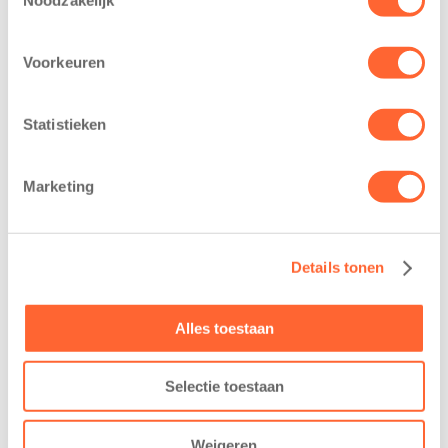
Voorkeuren
Kinderen BSO
Kids First
De
tekent
Statistieken
Westerburcht
koopcontract
trainen alvast
voor nieuw
Marketing
voor Kids First
kindcentrum in
Mini 4 Mijl
wijk Wiarda in
Leeuwarden
7 augustus 2026
11 juni 2026
Details tonen
Eelde, 6 augustus
Leeuwarden –
2026 – Kinderen
Kids First
Alles toestaan
van BSO De
Kinderopvang
Westerburcht in
heeft een
Eelde trainden
Selectie toestaan
belangrijke stap
donderdag alvast
gezet voor de
voor de Kids First
Weigeren