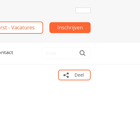
irst - Vacatures
Inschrijven
ntact
Deel