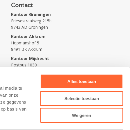
Contact
Kantoor Groningen
Friesestraatweg 215b
9743 AD Groningen
Kantoor Akkrum
Hopmanshof 5
8491 BK Akkrum
Kantoor Mijdrecht
Postbus 1030
3640 BA Mijdrecht
Kantoor Assen
Alles toestaan
Lauwers 4
al media te
9405 BL Assen
 van onze
Selectie toestaan
deze gegevens
088-0350400
 op basis van
info@kidsfirst.nl
Weigeren