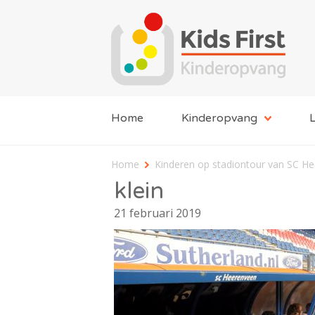
Home
Kinderopvang
L
Home
Kinderen op stadiontour van SC H
klein
21 februari 2019