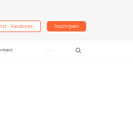
irst - Vacatures
Inschrijven
ntact