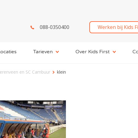
088-0350400
Werken bij Kids F
ocaties
Tarieven
Over Kids First
Co
eerenveen en SC Cambuur
klein