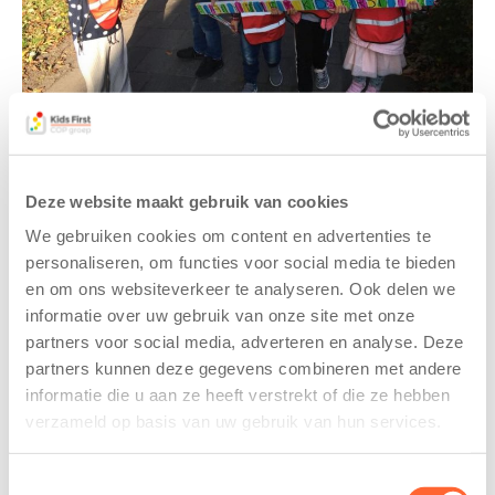
Gerelateerde berichten
Deze website maakt gebruik van cookies
We gebruiken cookies om content en advertenties te
personaliseren, om functies voor social media te bieden
en om ons websiteverkeer te analyseren. Ook delen we
informatie over uw gebruik van onze site met onze
partners voor social media, adverteren en analyse. Deze
partners kunnen deze gegevens combineren met andere
informatie die u aan ze heeft verstrekt of die ze hebben
verzameld op basis van uw gebruik van hun services.
Kids First
Kids First
tekent
nieuwe
Toestemmingsselectie