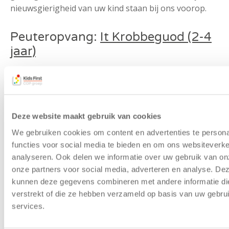
nieuwsgierigheid van uw kind staan bij ons voorop.
Peuteropvang:
It Krobbeguod (2-4
jaar)
Onze peuteropvang is speciaal ingericht voor
kinderen van 2 tot 4 jaar. Twee dagdelen per week
kunnen peuters bij ons samen op avontuur gaan,
spelenderwijs leren en creatief bezig zijn. Wij bieden
Deze website maakt gebruik van cookies
Voor- en Vroegschoolse Educatie (VE), zodat kinderen
We gebruiken cookies om content en advertenties te persona
tussen 2,5 en 4 jaar geen ontwikkelingsachterstand
functies voor social media te bieden en om ons websiteverke
oplopen. Daarnaast werken wij tweetalig: zowel Fries
analyseren. Ook delen we informatie over uw gebruik van on
als Nederlands krijgen bij ons gerichte aandacht.
onze partners voor social media, adverteren en analyse. De
kunnen deze gegevens combineren met andere informatie die
BSO:
De Vrijbuiters(4-12 jaar)
verstrekt of die ze hebben verzameld op basis van uw gebru
services.
De Vrijbuiters is dé plek voor kinderen van 4 tot 12
jaar voor en na schooltijd, op margedagen en tijdens