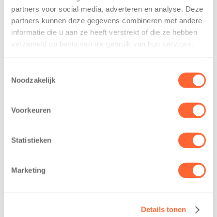
kinderen, mede door deze clinics, geïnspireerd raken
partners voor social media, adverteren en analyse. Deze
om meer te gaan sporten.
partners kunnen deze gegevens combineren met andere
informatie die u aan ze heeft verstrekt of die ze hebben
Gerelateerde berichten
verzameld op basis van uw gebruik van hun services.
Toestemmingsselectie
Noodzakelijk
Voorkeuren
Statistieken
Kinderen BSO
Kids First
Marketing
De
tekent
Westerburcht
koopcontract
trainen alvast
voor nieuw
voor Kids First
kindcentrum in
Details tonen
Mini 4 Mijl
wijk Wiarda in