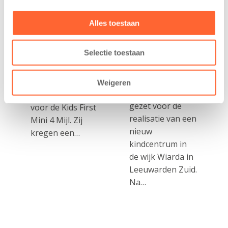
Leeuwarden
7 augustus 2026
Alles toestaan
11 juni 2026
Eelde, 6 augustus
Leeuwarden –
2026 – Kinderen
Selectie toestaan
Kids First
van BSO De
Kinderopvang
Westerburcht in
heeft een
Eelde trainden
Weigeren
belangrijke stap
donderdag alvast
gezet voor de
voor de Kids First
realisatie van een
Mini 4 Mijl. Zij
nieuw
kregen een…
kindcentrum in
de wijk Wiarda in
Leeuwarden Zuid.
Na…