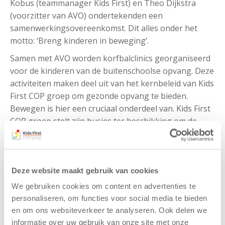
Kobus (teammanager Kids First) en Theo Dijkstra
(voorzitter van AVO) ondertekenden een
samenwerkingsovereenkomst. Dit alles onder het
motto: ‘Breng kinderen in beweging’.
Samen met AVO worden korfbalclinics georganiseerd
voor de kinderen van de buitenschoolse opvang. Deze
activiteiten maken deel uit van het kernbeleid van Kids
First COP groep om gezonde opvang te bieden.
Bewegen is hier een cruciaal onderdeel van. Kids First
COP groep stelt zijn busjes ter beschikking om de
spelers van de korfbalteams naar de uitwedstrijden te
vervoeren.
Kinderen komen steeds minder buiten en bewegen
Deze website maakt gebruik van cookies
minder dan vroeger. Sport- en spelactiviteiten als
We gebruiken cookies om content en advertenties te
onderdeel van kinderopvang maakt de opvang voor
personaliseren, om functies voor social media te bieden
de kinderen leuker en meer beweging is goed voor de
en om ons websiteverkeer te analyseren. Ook delen we
gezondheid. Kids First COP groep hoopt dat de
informatie over uw gebruik van onze site met onze