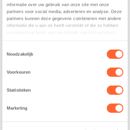
voor Kids First
kindcentrum in
informatie over uw gebruik van onze site met onze
Mini 4 Mijl
wijk Wiarda in
partners voor social media, adverteren en analyse. Deze
Leeuwarden
partners kunnen deze gegevens combineren met andere
7 augustus 2026
informatie die u aan ze heeft verstrekt of die ze hebben
11 juni 2026
Eelde, 6 augustus
verzameld op basis van uw gebruik van hun services.
Leeuwarden –
2026 – Kinderen
Kids First
van BSO De
Toestemmingsselectie
Kinderopvang
Westerburcht in
Noodzakelijk
heeft een
Eelde trainden
belangrijke stap
donderdag alvast
Voorkeuren
gezet voor de
voor de Kids First
realisatie van een
Mini 4 Mijl. Zij
nieuw
kregen een…
Statistieken
kindcentrum in
de wijk Wiarda in
Marketing
Leeuwarden Zuid.
Na…