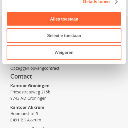
Details tonen
Alles toestaan
Praktisch
Selectie toestaan
Werken bij Kids First
Nieuws over Kids First
Weigeren
Wijzigen opvangcontract
Opzeggen opvangcontract
Contact
Kantoor Groningen
Friesestraatweg 215b
9743 AD Groningen
Kantoor Akkrum
Hopmanshof 5
8491 BK Akkrum