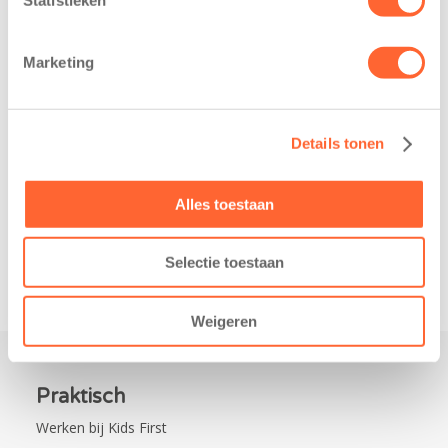
belangrijke stap
Noord-Nederland
gezet voor de
staan dit jaar
realisatie van een
extra in de
Marketing
nieuw
spotlight. Kids
kindcentrum in
First
de wijk Wiarda in
Kinderopvang is
Details tonen
Leeuwarden Zuid.
namelijk de
Na…
nieuwe
naamsponsor
Alles toestaan
van…
Selectie toestaan
Weigeren
Praktisch
Werken bij Kids First