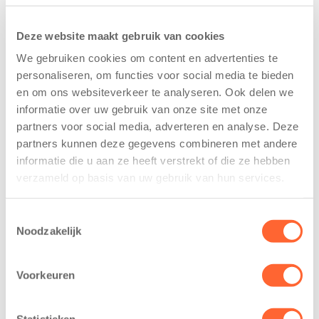
Deze website maakt gebruik van cookies
We gebruiken cookies om content en advertenties te
personaliseren, om functies voor social media te bieden
en om ons websiteverkeer te analyseren. Ook delen we
Kids First
Kids First
informatie over uw gebruik van onze site met onze
tekent
nieuwe
partners voor social media, adverteren en analyse. Deze
koopcontract
naamsponsor
partners kunnen deze gegevens combineren met andere
voor nieuw
van de Mini 4
informatie die u aan ze heeft verstrekt of die ze hebben
kindcentrum in
Mijl tijdens de
verzameld op basis van uw gebruik van hun services.
wijk Wiarda in
Menzis 4 Mijl
Leeuwarden
van Groningen
Toestemmingsselectie
11 juni 2026
13 mei 2026
Noodzakelijk
Leeuwarden –
De jongste
Kids First
deelnemers van
Voorkeuren
Kinderopvang
het grootste
heeft een
loopfeest van
Statistieken