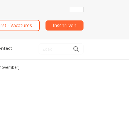
irst - Vacatures
Inschrijven
ntact
 november)